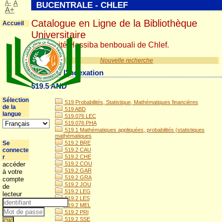
A-
A
BUCENTRALE - CHLEF
A+
Catalogue en Ligne de la Bibliothèque
Accueil
Universitaire
Université Hassiba benbouali de Chlef.
Nouvelle recherche
Détail de l'indexation
519.5 AND
Sélection
519 Probabilités, Statistique, Mathématiques financières
de la
519 ABD
langue
519.076 LEC
519.076 PHA
519.1 Mathématiques appliquées, probabilités (statistiques
mathématiques
Se
519.2 BRE
connecte
519.2 CAU
r
519.2 CHE
accéder
519.2 COU
519.2 GAR
à votre
519.2 GRA
compte
519.2 JOU
de
519.2 LEG
lecteur
519.2 LES
519.2 MEL
519.2 PRI
519.2 SSE