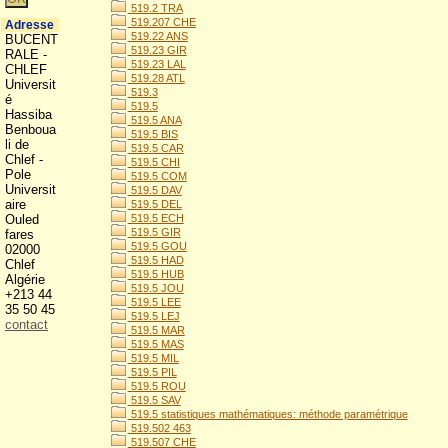
519.2 TRA
519.207 CHE
Adresse
519.22 ANS
BUCENT
519.23 GIR
RALE -
519.23 LAL
CHLEF
519.28 ATL
Universit
519.3
é
519.5
Hassiba
519.5 ANA
Benboua
519.5 BIS
li de
519.5 CAR
Chlef -
519.5 CHI
Pole
519.5 COM
Universit
519.5 DAV
aire
519.5 DEL
Ouled
519.5 ECH
519.5 GIR
fares
519.5 GOU
02000
519.5 HAD
Chlef
519.5 HUB
Algérie
519.5 JOU
+213 44
519.5 LEE
35 50 45
519.5 LEJ
contact
519.5 MAR
519.5 MAS
519.5 MIL
519.5 PIL
519.5 ROU
519.5 SAV
519.5 statistiques mathématiques: méthode paramétrique
519.502 463
519.507 CHE