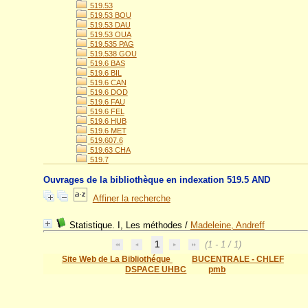
519.53
519.53 BOU
519.53 DAU
519.53 OUA
519.535 PAG
519.538 GOU
519.6 BAS
519.6 BIL
519.6 CAN
519.6 DOD
519.6 FAU
519.6 FEL
519.6 HUB
519.6 MET
519.607.6
519.63 CHA
519.7
Ouvrages de la bibliothèque en indexation 519.5 AND
Affiner la recherche
Statistique. I, Les méthodes
/
Madeleine, Andreff
1
(1 - 1 / 1)
Site Web de La Bibliothéque
BUCENTRALE - CHLEF
DSPACE UHBC
pmb