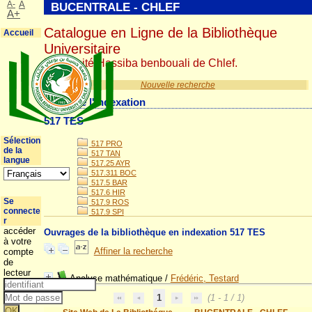
A-
A
BUCENTRALE - CHLEF
A+
Catalogue en Ligne de la Bibliothèque
Accueil
Universitaire
Université Hassiba benbouali de Chlef.
Nouvelle recherche
Détail de l'indexation
517 TES
Sélection
517 PRO
de la
517 TAN
langue
517.25 AYR
517.311 BOC
517.5 BAR
517.6 HIR
Se
517.9 ROS
connecte
517.9 SPI
r
accéder
Ouvrages de la bibliothèque en indexation 517 TES
à votre
Affiner la recherche
compte
de
lecteur
Analyse mathématique
/
Frédéric, Testard
1
(1 - 1 / 1)