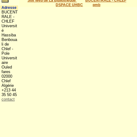
Site Web de La Bibliothéque
BUCENTRALE - CHLEF
DSPACE UHBC
pmb
Adresse
BUCENT
RALE -
CHLEF
Universit
é
Hassiba
Benboua
li de
Chlef -
Pole
Universit
aire
Ouled
fares
02000
Chlef
Algérie
+213 44
35 50 45
contact