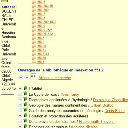
551.6
551.602 85
Adresse
551.609
BUCENT
551.7
RALE -
551.8
CHLEF
551.809 1822
Universit
551.9
é
551.9 JAM
Hassiba
551091822
Benboua
5513
li de
5514
Chlef -
55149
Pole
55151
Universit
5515113
55155
aire
5517
Ouled
fares
Ouvrages de la bibliothèque en indexation 551.2
02000
Chlef
Affiner la recherche
Algérie
+213 44
35 50 45
L'Aridité
contact
Le Cycle de l'eau
/
Yves Tardy
Diagraphies appliquées à l'hydrologie
/
Dominique Chapellier
Géologie des marges continentales
/
Gilbert Boillot
Guide des analyses courantes en pédologie
/
Denis Baize
Pollution et protection des aquifères
De la prévision des séismes
/
Nicole-Edith Thevenin
Principes de tectonique
/
Adolphe Nicolas