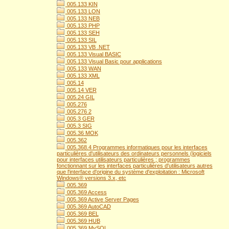
005.133 KIN
005.133 LON
005.133 NEB
005.133 PHP
005.133 SEH
005.133 SIL
005.133 VB .NET
005.133 Visual BASIC
005.133 Visual Basic pour applications
005.133 WAN
005.133 XML
005.14
005.14 VER
005.24 GIL
005.276
005.276 2
005.3 GER
005.3 SIG
005.36 MOK
005.362
005.368.4 Programmes informatiques pour les interfaces
particulières d'utilisateurs des ordinateurs personnels (logiciels
pour interfaces utilisateurs particulières ; programmes
fonctionnant sur les interfaces particulières d'utilisateurs autres
que l'interface d'origine du système d'exploitation : Microsoft
Windows® versions 3.x, etc
005.369
005.369 Access
005.369 Active Server Pages
005.369 AutoCAD
005.369 BEL
005.369 HUB
005.369 MySQL