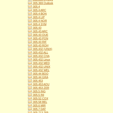
005.369 Outlook
005.4
005.4 ARC
005.4 BON
005.4 LIP
005.4 NOR
005.4 SYM
005.43
005.43 ARC
005.43 OUE
005.43 PON
005.43 RIF
005.43 ROH
005.432 (UNIX)
005.432 ALL
005.432 CHA
005.432 Linux
005.432 MED
005.432 UNIX
005.432 WEL
005.44 BOO
005.44 GRA
005.453
005.453 AOU
005.453 ZER
005.5 ING
005.5 INI
005.52 COX
005.58 BEL
005.6 MIR
005.7 DAT
005.713 769