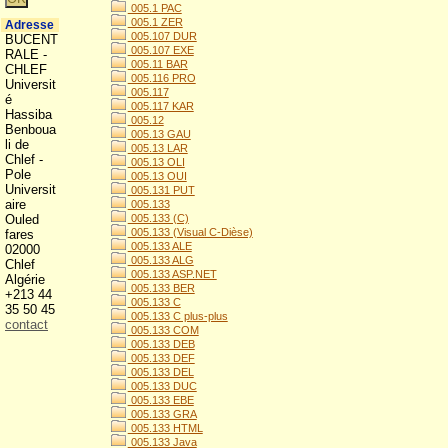
005.1 PAC
005.1 ZER
Adresse
005.107 DUR
BUCENT
005.107 EXE
RALE -
005.11 BAR
CHLEF
005.116 PRO
Universit
005.117
é
005.117 KAR
Hassiba
005.12
Benboua
005.13 GAU
li de
005.13 LAR
Chlef -
005.13 OLI
Pole
005.13 OUI
Universit
005.131 PUT
aire
005.133
Ouled
005.133 (C)
005.133 (Visual C-Dièse)
fares
005.133 ALE
02000
005.133 ALG
Chlef
005.133 ASP.NET
Algérie
005.133 BER
+213 44
005.133 C
35 50 45
005.133 C plus-plus
contact
005.133 COM
005.133 DEB
005.133 DEF
005.133 DEL
005.133 DUC
005.133 EBE
005.133 GRA
005.133 HTML
005.133 Java