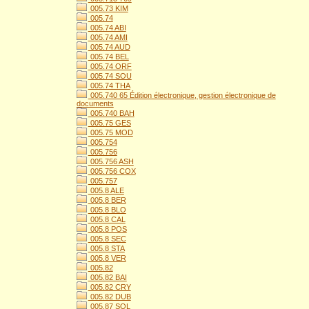
005.73 KIM
005.74
005.74 ABI
005.74 AMI
005.74 AUD
005.74 BEL
005.74 ORF
005.74 SOU
005.74 THA
005.740 65 Édition électronique, gestion électronique de
documents
005.740 BAH
005.75 GES
005.75 MOD
005.754
005.756
005.756 ASH
005.756 COX
005.757
005.8 ALE
005.8 BER
005.8 BLO
005.8 CAL
005.8 POS
005.8 SEC
005.8 STA
005.8 VER
005.82
005.82 BAI
005.82 CRY
005.82 DUB
005.87 SOL