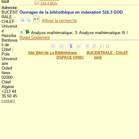
516.4 BOU
Adresse
BUCENT
Ouvrages de la bibliothèque en indexation 516.3 GOD
RALE -
Affiner la recherche
CHLEF
Universit
é
Analyse mathématique, 3. Analyse mathématique III
/
Hassiba
Roger Godement
Benboua
li de
1
(1 - 1 / 1)
Chlef -
Site Web de La Bibliothéque
BUCENTRALE - CHLEF
Pole
DSPACE UHBC
pmb
Universit
aire
Ouled
fares
02000
Chlef
Algérie
+213 44
35 50 45
contact