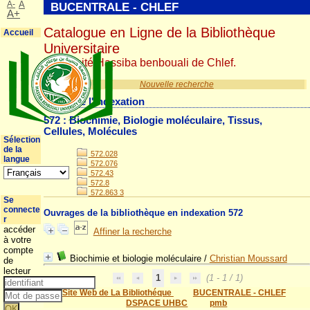
A-
A
BUCENTRALE - CHLEF
A+
Catalogue en Ligne de la Bibliothèque
Accueil
Universitaire
Université Hassiba benbouali de Chlef.
Nouvelle recherche
Détail de l'indexation
572 : Biochimie, Biologie moléculaire, Tissus,
Cellules, Molécules
Sélection
de la
572.028
langue
572.076
572.43
572.8
572.863 3
Se
connecte
Ouvrages de la bibliothèque en indexation 572
r
accéder
Affiner la recherche
à votre
compte
Biochimie et biologie moléculaire
/
Christian Moussard
de
lecteur
1
(1 - 1 / 1)
Site Web de La Bibliothéque
BUCENTRALE - CHLEF
DSPACE UHBC
pmb