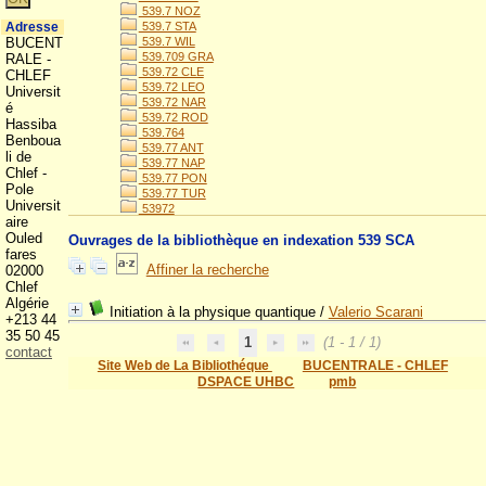
539.7 NOZ
Adresse
539.7 STA
BUCENT
539.7 WIL
539.709 GRA
RALE -
539.72 CLE
CHLEF
539.72 LEO
Universit
539.72 NAR
é
539.72 ROD
Hassiba
539.764
Benboua
539.77 ANT
li de
539.77 NAP
Chlef -
539.77 PON
Pole
539.77 TUR
Universit
53972
aire
Ouled
Ouvrages de la bibliothèque en indexation 539 SCA
fares
Affiner la recherche
02000
Chlef
Algérie
Initiation à la physique quantique
/
Valerio Scarani
+213 44
35 50 45
1
(1 - 1 / 1)
contact
Site Web de La Bibliothéque
BUCENTRALE - CHLEF
DSPACE UHBC
pmb