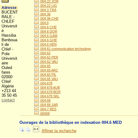
004.22 JOR
004.22 LIG
Adresse
004.3 TRA
BUCENT
004.36
RALE -
004.36 CHE
CHLEF
004.6
Universit
004.6 CHE
é
004.6 DOR
Hassiba
004.6 GAM
Benboua
004.6 GHE
li de
004.6 HEN
Chlef -
004.61 communication technology
004.62
Pole
004.62 PER
Universit
004.62 VAU
aire
004.65
Ouled
004.65 ARC
fares
004.65 PIL
02000
004.65 VAU
Chlef
004.678
Algérie
004.678 AUB
+213 44
004.678 BOR
35 50 45
004.678 SKL
contact
004.68
004.68 JAR
004.7 RES
00409
Ouvrages de la bibliothèque en indexation 004.6 MED
Affiner la recherche