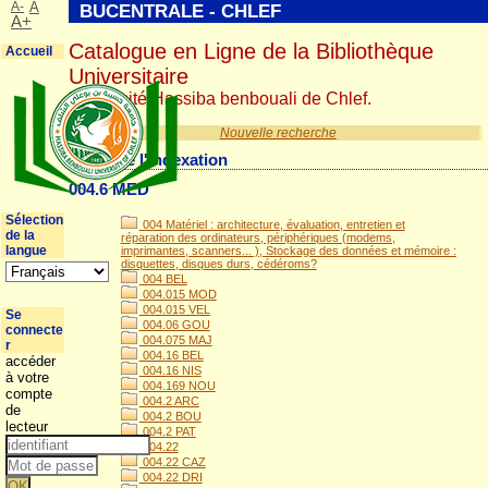
A-
A
BUCENTRALE - CHLEF
A+
Catalogue en Ligne de la Bibliothèque
Accueil
Universitaire
Université Hassiba benbouali de Chlef.
Nouvelle recherche
Détail de l'indexation
004.6 MED
Sélection
004 Matériel : architecture, évaluation, entretien et
de la
réparation des ordinateurs, périphériques (modems,
langue
imprimantes, scanners... ), Stockage des données et mémoire :
disquettes, disques durs, cédéroms?
004 BEL
004.015 MOD
004.015 VEL
Se
004.06 GOU
connecte
004.075 MAJ
r
004.16 BEL
accéder
004.16 NIS
à votre
004.169 NOU
compte
004.2 ARC
de
004.2 BOU
lecteur
004.2 PAT
004.22
004.22 CAZ
004.22 DRI