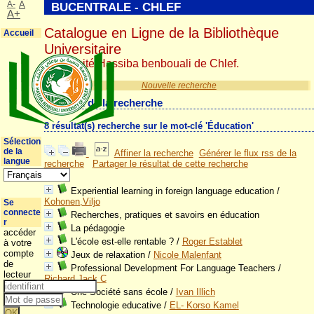
A-
A
BUCENTRALE - CHLEF
A+
Catalogue en Ligne de la Bibliothèque
Accueil
Universitaire
Université Hassiba benbouali de Chlef.
Nouvelle recherche
Résultat de la recherche
8 résultat(s) recherche sur le mot-clé 'Éducation'
Sélection
de la
Affiner la recherche
Générer le flux rss de la
langue
recherche
Partager le résultat de cette recherche
Experiential learning in foreign language education
/
Kohonen,Viljo
Se
connecte
Recherches, pratiques et savoirs en éducation
r
La pédagogie
accéder
L'école est-elle rentable ?
/
Roger Establet
à votre
compte
Jeux de relaxation
/
Nicole Malenfant
de
Professional Development For Language Teachers
/
lecteur
Richard,Jack C
Une Société sans école
/
Ivan Illich
Technologie educative
/
EL- Korso Kamel