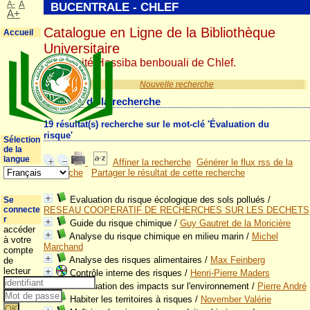
A-
A
BUCENTRALE - CHLEF
A+
Catalogue en Ligne de la Bibliothèque
Accueil
Universitaire
Université Hassiba benbouali de Chlef.
Nouvelle recherche
Résultat de la recherche
19 résultat(s) recherche sur le mot-clé 'Évaluation du
risque'
Sélection
de la
langue
Affiner la recherche
Générer le flux rss de la
recherche
Partager le résultat de cette recherche
Evaluation du risque écologique des sols pollués
/
Se
connecte
RESEAU COOPERATIF DE RECHERCHES SUR LES DECHETS
r
Guide du risque chimique
/
Guy Gautret de la Moricière
accéder
Analyse du risque chimique en milieu marin
/
Michel
à votre
Marchand
compte
Analyse des risques alimentaires
/
Max Feinberg
de
lecteur
Contrôle interne des risques
/
Henri-Pierre Maders
L'évaluation des impacts sur l'environnement
/
Pierre André
Habiter les territoires à risques
/
November Valérie