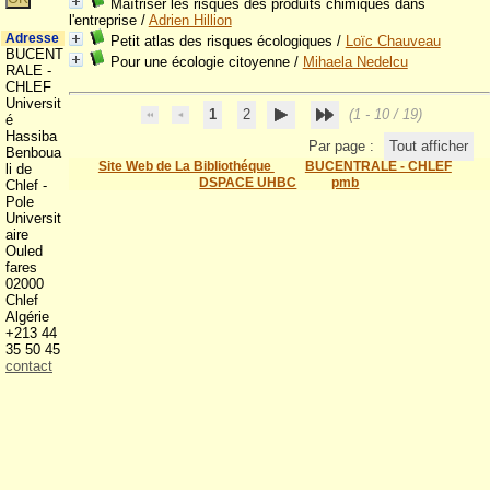
Maîtriser les risques des produits chimiques dans
l'entreprise
/
Adrien Hillion
Adresse
Petit atlas des risques écologiques
/
Loïc Chauveau
BUCENT
Pour une écologie citoyenne
/
Mihaela Nedelcu
RALE -
CHLEF
Universit
1
2
(1 - 10 / 19)
é
Hassiba
Par page :
Tout afficher
Benboua
Site Web de La Bibliothéque
BUCENTRALE - CHLEF
li de
DSPACE UHBC
pmb
Chlef -
Pole
Universit
aire
Ouled
fares
02000
Chlef
Algérie
+213 44
35 50 45
contact