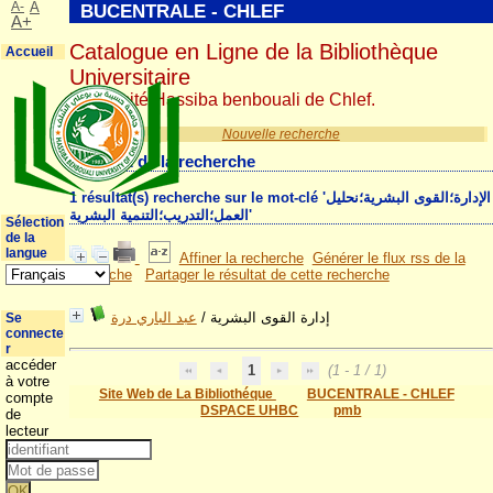
A-
A
BUCENTRALE - CHLEF
A+
Catalogue en Ligne de la Bibliothèque
Accueil
Universitaire
Université Hassiba benbouali de Chlef.
Nouvelle recherche
Résultat de la recherche
1 résultat(s) recherche sur le mot-clé 'الإدارة؛القوى البشرية؛نحليل
العمل؛التدريب؛التنمية البشرية'
Sélection
de la
langue
Affiner la recherche
Générer le flux rss de la
recherche
Partager le résultat de cette recherche
عبد الباري درة
/
إدارة القوى البشرية
Se
connecte
r
accéder
1
(1 - 1 / 1)
à votre
Site Web de La Bibliothéque
BUCENTRALE - CHLEF
compte
DSPACE UHBC
pmb
de
lecteur