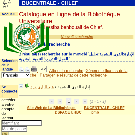
A-
A
BUCENTRALE - CHLEF
A+
Catalogue en Ligne de la Bibliothèque
Accueil
Universitaire
Université Hassiba benbouali de Chlef.
Nouvelle recherche
Résultat de la recherche
1 résultat(s) recherche sur le mot-clé 'الإدارة؛القوى البشرية؛نحليل
العمل؛التدريب؛التنمية البشرية.'
Sélection
de la
langue
Affiner la recherche
Générer le flux rss de la
recherche
Partager le résultat de cette recherche
عبد الباري درة
/
إدارة القوى البشرية
Se
connecte
r
accéder
1
(1 - 1 / 1)
à votre
Site Web de La Bibliothéque
BUCENTRALE - CHLEF
compte
DSPACE UHBC
pmb
de
lecteur