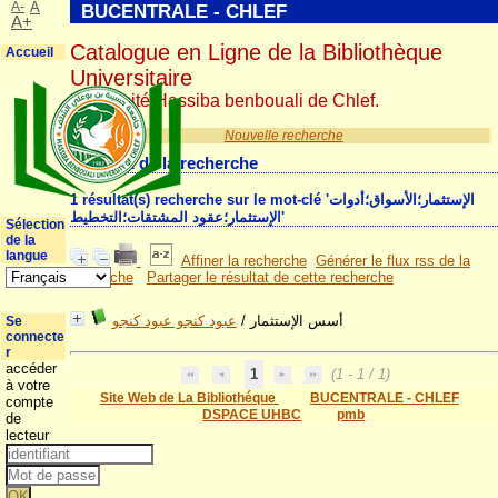
A-
A
BUCENTRALE - CHLEF
A+
Catalogue en Ligne de la Bibliothèque
Accueil
Universitaire
Université Hassiba benbouali de Chlef.
Nouvelle recherche
Résultat de la recherche
1 résultat(s) recherche sur le mot-clé 'الإستثمار؛الأسواق؛أدوات
الإستثمار؛عقود المشتقات؛التخطيط'
Sélection
de la
langue
Affiner la recherche
Générer le flux rss de la
recherche
Partager le résultat de cette recherche
عبود كنجو عبود كنجو
/
أسس الإستثمار
Se
connecte
r
accéder
1
(1 - 1 / 1)
à votre
Site Web de La Bibliothéque
BUCENTRALE - CHLEF
compte
DSPACE UHBC
pmb
de
lecteur