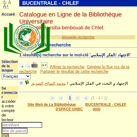
A-
A
BUCENTRALE - CHLEF
A+
Catalogue en Ligne de la Bibliothèque
Accueil
Universitaire
Université Hassiba benbouali de Chlef.
Nouvelle recherche
Résultat de la recherche
1 résultat(s) recherche sur le mot-clé 'الاجتهاد ؛الفكر الإسلامي'
Sélection
de la
Affiner la recherche
Générer le flux rss de la
langue
recherche
Partager le résultat de cette recherche
محمد الصالح الصديق
/
الإجتهاد و التجدد في الفكر الإسلامي
Se
connecte
r
1
(1 - 1 / 1)
accéder
Site Web de La Bibliothéque
BUCENTRALE - CHLEF
à votre
DSPACE UHBC
pmb
compte
de
lecteur