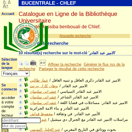
A-
A
BUCENTRALE - CHLEF
A+
Catalogue en Ligne de la Bibliothèque
Accueil
Universitaire
Université Hassiba benbouali de Chlef.
Nouvelle recherche
Résultat de la recherche
10 résultat(s) recherche sur le mot-clé 'الامير عبد القادر'
Sélection
de la
Affiner la recherche
Générer le flux rss de la
langue
recherche
Partager le résultat de cette recherche
عمار طالبي
/
الامير عبد القادر ذكرى العاقل و تنبيه الغافل
Se
يوهان كارل بيرنت
/
الامير عبد القادر
connecte
عشراتي سليمان
/
الامير عبد القادر السياسي
r
عشراتي سليمان
/
الامير عبد القادر الشاعر
accéder
à votre
عشراتي سليمان
/
الامير عبد القادر: مساجلات في قضايا اللغة
compte
الامير عبد القادر و بناء الامة الجزائرية
de
محفوظ قداش
/
الأمير عبد القادر: فن وثقافة
lecteur
عبد الحميد
/
مراسلات الامير عبد القادر مع الجنرال دي ميشيل
زوزو
عبد الجليل التميمي
/
بحوث ووثائق في التاريخ المغربي