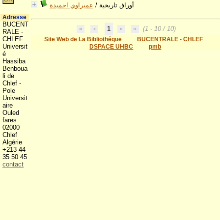
عميراوي احميدة
/
أوراق تاريخية
Adresse
BUCENT
1
(1 - 10 / 10)
RALE -
CHLEF
Site Web de La Bibliothéque
BUCENTRALE - CHLEF
Universit
DSPACE UHBC
pmb
é
Hassiba
Benboua
li de
Chlef -
Pole
Universit
aire
Ouled
fares
02000
Chlef
Algérie
+213 44
35 50 45
contact