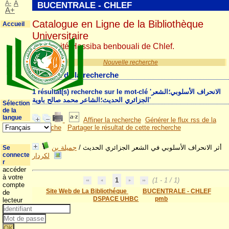
A-
A
BUCENTRALE - CHLEF
A+
Catalogue en Ligne de la Bibliothèque
Accueil
Universitaire
Université Hassiba benbouali de Chlef.
Nouvelle recherche
Résultat de la recherche
1 résultat(s) recherche sur le mot-clé 'الانحراف الأسلوبي؛الشعر
الجزائري الحديث؛الشاعر محمد صالح باوية'
Sélection
de la
langue
Affiner la recherche
Générer le flux rss de la
recherche
Partager le résultat de cette recherche
جميلة بن
/
أثر الانحراف الأسلوبي في الشعر الجزائري الحديث
Se
connecte
لكردار
r
accéder
à votre
1
(1 - 1 / 1)
compte
Site Web de La Bibliothéque
BUCENTRALE - CHLEF
de
DSPACE UHBC
pmb
lecteur