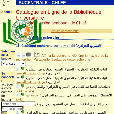
A-
A
BUCENTRALE - CHLEF
A+
Catalogue en Ligne de la Bibliothèque
Accueil
Universitaire
Université Hassiba benbouali de Chlef.
Nouvelle recherche
Résultat de la recherche
11 résultat(s) recherche sur le mot-clé 'التشريع الجزائري'
Sélection
de la
Affiner la recherche
Générer le flux rss de la
langue
recherche
Partager le résultat de cette recherche
اثبات الملكية العقارية و الحقوق العينية العقارية في التشريع
الجزائري
/
بن عبيدة عبد الحفيظ
Se
connecte
اثبات الملكية العقارية و الحقوق العينية العقارية في التشريع
r
الجزائري
/
بن عبيدة عبد الحفيظ
accéder
الاتفاقيات الجماعية للعمل في التشريع الجزائري والمقارن
/
بن
à votre
عزوز بن صابر
compte
الايستيلاء المؤقت على العقار في التشريع الجزائري
/
صونية بن
de
طيبة
lecteur
التنظيم القانوني لعلاقات العمل في التشريع الجزائري
/
سليمان
أحمية
الحبس الاحتياطي والمراقبة القضائية في التشريع الجزائري