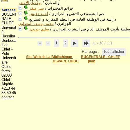
والمقارن
/
بوكحيل الأخضر
جرائم المخدرات
/
نبيل صقر
Adresse
حق الشفعة في التشريع الجزائري
/
أحمد دغيش
BUCENT
RALE -
دراسة في الوظيفة العامة في النظم المقارنة و التشريع
CHLEF
الجزائري
/
محمد يوسف المعداوي
Universit
سلطة تأديب الموظف العام في التشريع الجزائري
/
سليم جديدي
é
Hassiba
Benboua
1
2
(1 - 10 / 11)
li de
Chlef -
Par page :
Tout afficher
Pole
Site Web de La Bibliothéque
BUCENTRALE - CHLEF
Universit
DSPACE UHBC
pmb
aire
Ouled
fares
02000
Chlef
Algérie
+213 44
35 50 45
contact