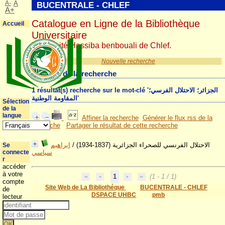
A-
A
BUCENTRALE - CHLEF
A+
Catalogue en Ligne de la Bibliothèque
Accueil
Universitaire
Université Hassiba benbouali de Chlef.
Nouvelle recherche
Résultat de la recherche
1 résultat(s) recherche sur le mot-clé 'الجزائر؛ الاحتلال الفرسي؛
المقاومة الوطنية'
Sélection
de la
langue
Affiner la recherche
Générer le flux rss de la
recherche
Partager le résultat de cette recherche
ابراهيم
/
الاحتلال الفرنسي للصحراء الجزائرية (1837-1934)
Se
connecte
سياسي
r
accéder
à votre
1
(1 - 1 / 1)
compte
Site Web de La Bibliothéque
BUCENTRALE - CHLEF
de
DSPACE UHBC
pmb
lecteur