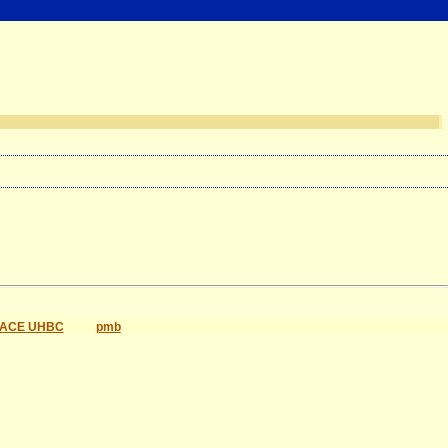
ACE UHBC
pmb