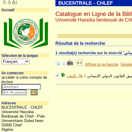
A-
A
A+
BUCENTRALE - CHLEF
Accueil
Catalogue en Ligne de la Bibl
Université Hassiba benbouali de Chl
Résultat de la recherche
Sélection de la langue
Affiner la recherche
Génére
Se connecter
بلال كاملي
/
بيق القانون الدولي الإنساني
accéder à votre compte de
lecteur
Adresse
BUCENTRALE - CHLEF
Université Hassiba
Benbouali de Chlef - Pole
Universitaire Ouled fares
02000 Chlef
Algérie