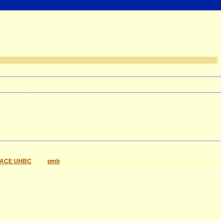
ACE UHBC
pmb