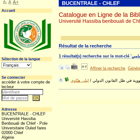
A-
A
A+
BUCENTRALE - CHLEF
Accueil
Catalogue en Ligne de la Bibl
Université Hassiba benbouali de Chl
Résultat de la recherche
Sélection de la langue
Affiner la recherche
Génére
Se connecter
ليلى هنّاوي
/
ووية في ظل القانون الدولي
accéder à votre compte de
lecteur
Adresse
BUCENTRALE - CHLEF
Université Hassiba
Benbouali de Chlef - Pole
Universitaire Ouled fares
02000 Chlef
Algérie