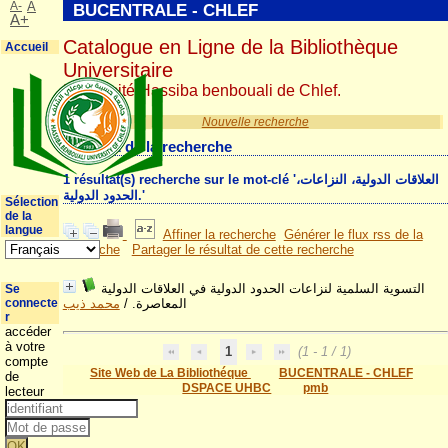
A-
A
BUCENTRALE - CHLEF
A+
Catalogue en Ligne de la Bibliothèque
Accueil
Universitaire
Université Hassiba benbouali de Chlef.
Nouvelle recherche
Résultat de la recherche
1 résultat(s) recherche sur le mot-clé 'العلاقات الدولية، النزاعات،
الحدود الدولية.'
Sélection
de la
langue
Affiner la recherche
Générer le flux rss de la
recherche
Partager le résultat de cette recherche
التسوية السلمية لنزاعات الحدود الدولية في العلاقات الدولية
Se
connecte
محمد ذيب
/
المعاصرة.
r
accéder
à votre
1
(1 - 1 / 1)
compte
Site Web de La Bibliothéque
BUCENTRALE - CHLEF
de
DSPACE UHBC
pmb
lecteur