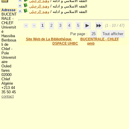
وهبة الزحيلي
/
الفقه الاسلامي و ادلته
وهبة الزحيلي
/
الفقه الاسلامي و ادلته
Adresse
وهبة الزحيلي
/
الفقه الاسلامي و ادلته
BUCENT
RALE -
CHLEF
1
2
3
4
5
(1 - 10 / 47)
Universit
é
Par page :
25
Tout afficher
Hassiba
Site Web de La Bibliothéque
BUCENTRALE - CHLEF
Benboua
DSPACE UHBC
pmb
li de
Chlef -
Pole
Universit
aire
Ouled
fares
02000
Chlef
Algérie
+213 44
35 50 45
contact