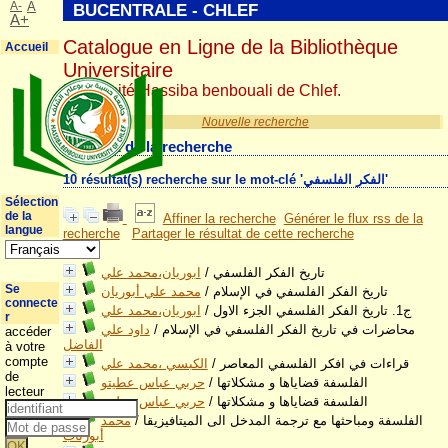
A-
A
BUCENTRALE - CHLEF
A+
Catalogue en Ligne de la Bibliothèque
Accueil
Universitaire
Université Hassiba benbouali de Chlef.
Nouvelle recherche
Résultat de la recherche
10 résultat(s) recherche sur le mot-clé 'الفكر الفلسفي'
Sélection
de la
Affiner la recherche
Générer le flux rss de la
langue
recherche
Partager le résultat de cette recherche
ابوريان،محمد علي
/
تاريخ الفكر الفلسفي
Se
محمد علي أبوريان
/
تاريخ الفكر الفلسفي في الإسلام
connecte
ابوريان،محمد علي
/
ج1. تاريخ الفكر الفلسفي الجزء الاول
r
داود علي
/
محاضرات في تاريخ الفكر الفلسفي في الإسلام
accéder
الفاضل
à votre
compte
الكبسي ،محمد علي
/
قراءات في افكر الفلسفي المعاصر
de
حربي عباس عطيتو
/
الفلسفة قضاياها و مشكلاتها
lecteur
حربي عباس عطيتو
/
الفلسفة قضاياها و مشكلاتها
محمد
/
الفلسفة ومباحثها مع ترجمة المدخل الى الميتافيزيقا
أبورتاب