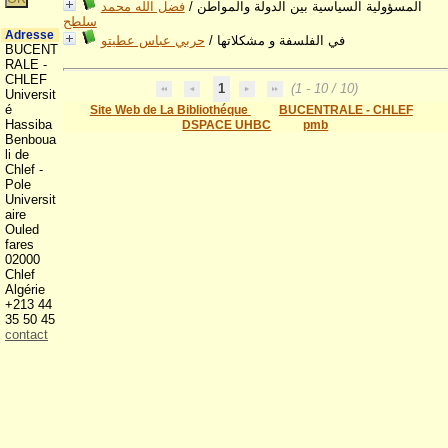
فضل الله محمد
/
المسؤولية السياسية بين الدولة والمواطن
سلطح
Adresse
حربي عباس عطيتو
/
في الفلسفة و مشكلاتها
BUCENT
RALE -
CHLEF
1
(1 - 10 / 10)
Universit
é
Site Web de La Bibliothéque
BUCENTRALE - CHLEF
Hassiba
DSPACE UHBC
pmb
Benboua
li de
Chlef -
Pole
Universit
aire
Ouled
fares
02000
Chlef
Algérie
+213 44
35 50 45
contact