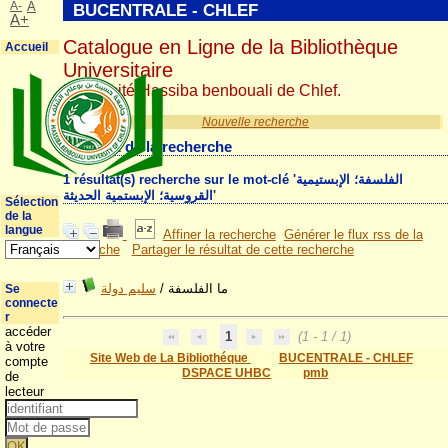
A-
A
BUCENTRALE - CHLEF
A+
Catalogue en Ligne de la Bibliothèque
Accueil
Universitaire
Université Hassiba benbouali de Chlef.
Nouvelle recherche
Résultat de la recherche
1 résultat(s) recherche sur le mot-clé 'الفلسفة؛ الإبستيمية
القروسية؛ الإبستمية الحديثة'
Sélection
de la
langue
Affiner la recherche
Générer le flux rss de la
recherche
Partager le résultat de cette recherche
سليم دولة
/
ما الفلسفة
Se
connecte
r
accéder
1
(1 - 1 / 1)
à votre
Site Web de La Bibliothéque
BUCENTRALE - CHLEF
compte
DSPACE UHBC
pmb
de
lecteur