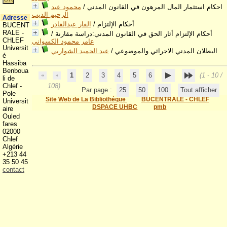
احكام استثمار المال المرهون في القانون المدني
/
محمود عبد
الرحيم الديب
Adresse
أحكام الإلتزام
/
الفار عبدالقادر
BUCENT
RALE -
أحكام الإلتزام أثار الحق في القانون المدني:دراسة مقارنة
/
CHLEF
عامر محمود الكسواني
Universit
البطلان المدني الاجرائي والموضوعي
/
عبد الحميد الشواربي
é
Hassiba
Benboua
1
2
3
4
5
6
(1 - 10 /
li de
Chlef -
108)
Par page :
25
50
100
Tout afficher
Pole
Site Web de La Bibliothéque
BUCENTRALE - CHLEF
Universit
DSPACE UHBC
pmb
aire
Ouled
fares
02000
Chlef
Algérie
+213 44
35 50 45
contact