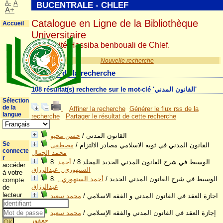
A-
A
BUCENTRALE - CHLEF
A+
Catalogue en Ligne de la Bibliothèque
Accueil
Universitaire
Université Hassiba benbouali de Chlef.
Nouvelle recherche
Résultat de la recherche
108 résultat(s) recherche sur le mot-clé 'القانون المدني'
Sélection
de la
Affiner la recherche
Générer le flux rss de la
langue
recherche
Partager le résultat de cette recherche
القانون المدني
/
حسن محيو
Se
القانون المدني في ثوبه الاسلامي مصادر الالتزام
/
مصطفى
connecte
محمد الجمال
r
8. الوسيط في شرح القانون المدني الجديد المجلد 8
/
أحمد
accéder
السنهوري , عبدالرزاق
à votre
8. الوسيط في شرح القانون المدني الجديد
/
أحمد السنهوري ,
compte
عبدالرزاق
de
lecteur
اجازة العقد في القانون المدني و الفقه الاسلامي
/
محمد سعيد
جعفور
إجازة العقد في القانون المدني والفقه الإسلامي
/
محمد سعيد
جعفور