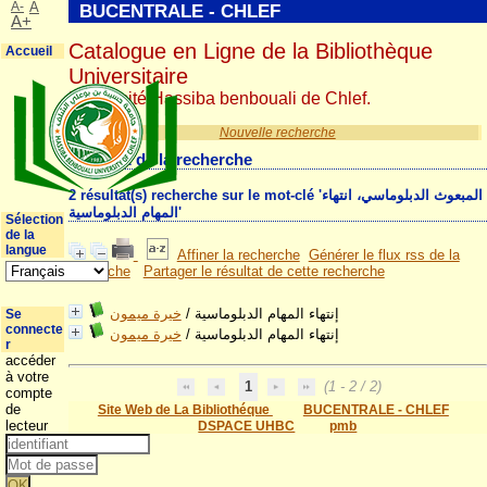
A-
A
BUCENTRALE - CHLEF
A+
Catalogue en Ligne de la Bibliothèque
Accueil
Universitaire
Université Hassiba benbouali de Chlef.
Nouvelle recherche
Résultat de la recherche
2 résultat(s) recherche sur le mot-clé 'المبعوث الدبلوماسي، انتهاء
المهام الدبلوماسية'
Sélection
de la
langue
Affiner la recherche
Générer le flux rss de la
recherche
Partager le résultat de cette recherche
خيرة ميمون
/
إنتهاء المهام الدبلوماسية
Se
connecte
خيرة ميمون
/
إنتهاء المهام الدبلوماسية
r
accéder
à votre
1
(1 - 2 / 2)
compte
de
Site Web de La Bibliothéque
BUCENTRALE - CHLEF
lecteur
DSPACE UHBC
pmb