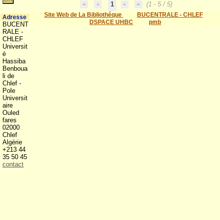
1
(1 - 5 / 5)
Site Web de La Bibliothéque
BUCENTRALE - CHLEF
Adresse
DSPACE UHBC
pmb
BUCENT
RALE -
CHLEF
Universit
é
Hassiba
Benboua
li de
Chlef -
Pole
Universit
aire
Ouled
fares
02000
Chlef
Algérie
+213 44
35 50 45
contact