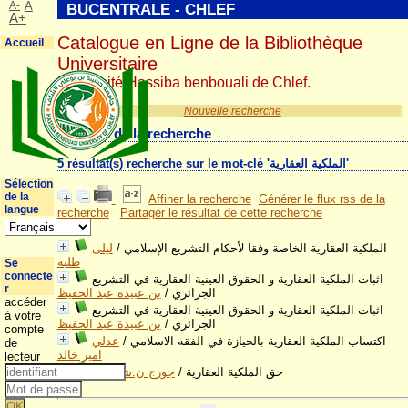
A-
A
BUCENTRALE - CHLEF
A+
Catalogue en Ligne de la Bibliothèque
Accueil
Universitaire
Université Hassiba benbouali de Chlef.
Nouvelle recherche
Résultat de la recherche
5 résultat(s) recherche sur le mot-clé 'الملكية العقارية'
Sélection
de la
Affiner la recherche
Générer le flux rss de la
langue
recherche
Partager le résultat de cette recherche
ليلى
/
الملكية العقارية الخاصة وفقا لأحكام التشريع الإسلامي
طلبة
Se
connecte
اثبات الملكية العقارية و الحقوق العينية العقارية في التشريع
r
بن عبيدة عبد الحفيظ
/
الجزائري
accéder
اثبات الملكية العقارية و الحقوق العينية العقارية في التشريع
à votre
بن عبيدة عبد الحفيظ
/
الجزائري
compte
عدلي
/
اكتساب الملكية العقارية بالحيازة في الفقه الاسلامي
de
امير خالد
lecteur
جورج ن.شدراوي
/
حق الملكية العقارية