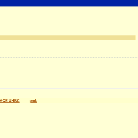
ACE UHBC
pmb