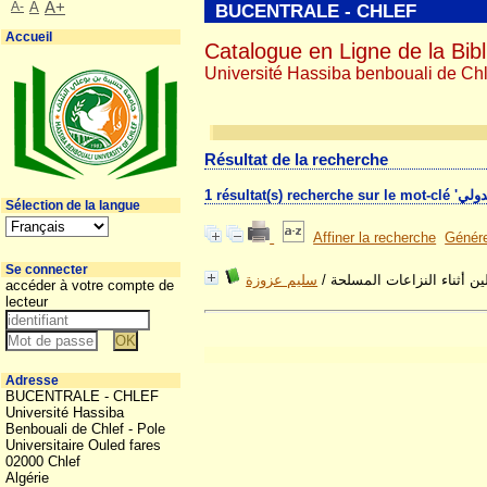
A-
A
A+
BUCENTRALE - CHLEF
Accueil
Catalogue en Ligne de la Bibl
Université Hassiba benbouali de Chl
Résultat de la recherche
Sélection de la langue
Affiner la recherche
Génére
Se connecter
سليم عزوزة
/
ين أثناء النزاعات المسلحة
accéder à votre compte de
lecteur
Adresse
BUCENTRALE - CHLEF
Université Hassiba
Benbouali de Chlef - Pole
Universitaire Ouled fares
02000 Chlef
Algérie