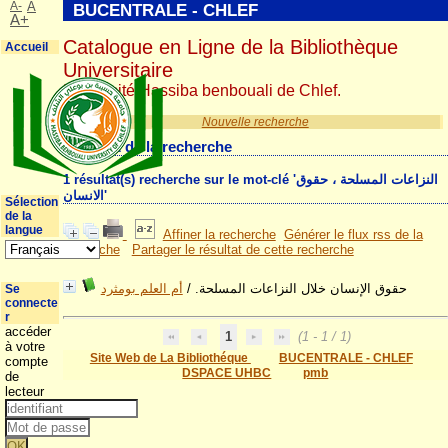
A-
A
BUCENTRALE - CHLEF
A+
Catalogue en Ligne de la Bibliothèque
Accueil
Universitaire
Université Hassiba benbouali de Chlef.
Nouvelle recherche
Résultat de la recherche
1 résultat(s) recherche sur le mot-clé 'النزاعات المسلحة ، حقوق
الانسان'
Sélection
de la
langue
Affiner la recherche
Générer le flux rss de la
recherche
Partager le résultat de cette recherche
أم العلم بومثرد
/
حقوق الإنسان خلال النزاعات المسلحة.
Se
connecte
r
accéder
1
(1 - 1 / 1)
à votre
Site Web de La Bibliothéque
BUCENTRALE - CHLEF
compte
DSPACE UHBC
pmb
de
lecteur