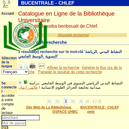
A-
A
BUCENTRALE - CHLEF
A+
Catalogue en Ligne de la Bibliothèque
Accueil
Universitaire
Université Hassiba benbouali de Chlef.
Nouvelle recherche
Résultat de la recherche
1 résultat(s) recherche sur le mot-clé 'النشاط البدني ,الرياضة
النسوية ,الوسط الجامعي'
Sélection
de la
langue
Affiner la recherche
Générer le flux rss de la
recherche
Partager le résultat de cette recherche
النشاط البدني الرياضي النسوي في الوسط الجامعي ,دراسة
Se
connecte
غالمي ايمان
/
ميدانية بجامعة الجزائر العلوم الانسانية
r
accéder
à votre
1
(1 - 1 / 1)
compte
Site Web de La Bibliothéque
BUCENTRALE - CHLEF
de
DSPACE UHBC
pmb
lecteur