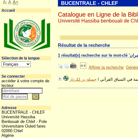
A-
A
A+
BUCENTRALE - CHLEF
Accueil
Catalogue en Ligne de la Bibl
Université Hassiba benbouali de Chl
Résultat de la recherche
Sélection de la langue
Affiner la recherche
Génére
Se connecter
جميلة بن لكردار
/
لمة في السياق القرآني
accéder à votre compte de
lecteur
Adresse
BUCENTRALE - CHLEF
Université Hassiba
Benbouali de Chlef - Pole
Universitaire Ouled fares
02000 Chlef
Algérie