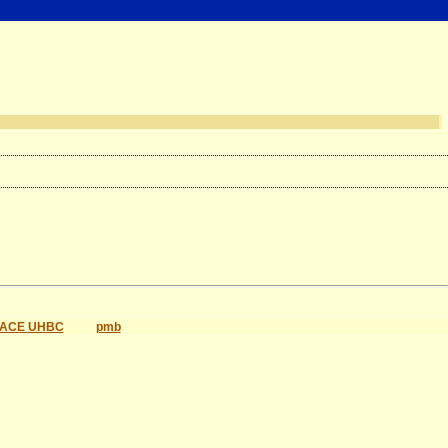
ACE UHBC
pmb