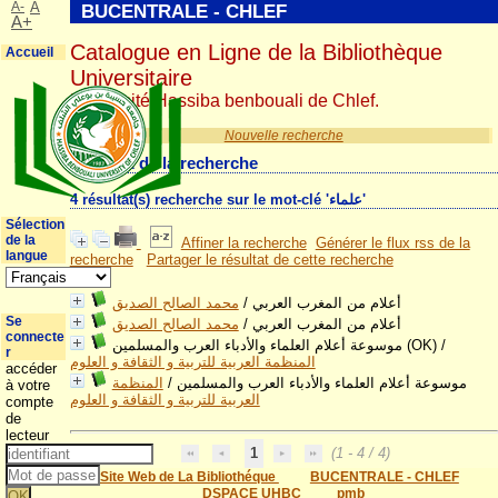
A-
A
BUCENTRALE - CHLEF
A+
Catalogue en Ligne de la Bibliothèque
Accueil
Universitaire
Université Hassiba benbouali de Chlef.
Nouvelle recherche
Résultat de la recherche
4 résultat(s) recherche sur le mot-clé 'علماء'
Sélection
de la
Affiner la recherche
Générer le flux rss de la
langue
recherche
Partager le résultat de cette recherche
محمد الصالح الصديق
/
أعلام من المغرب العربي
Se
محمد الصالح الصديق
/
أعلام من المغرب العربي
connecte
موسوعة أعلام العلماء والأدباء العرب والمسلمين (OK)
/
r
المنظمة العربية للتربية و الثقافة و العلوم
accéder
المنظمة
/
موسوعة أعلام العلماء والأدباء العرب والمسلمين
à votre
العربية للتربية و الثقافة و العلوم
compte
de
lecteur
1
(1 - 4 / 4)
Site Web de La Bibliothéque
BUCENTRALE - CHLEF
DSPACE UHBC
pmb