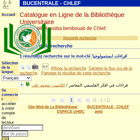
A-
A
BUCENTRALE - CHLEF
A+
Catalogue en Ligne de la Bibliothèque
Accueil
Universitaire
Université Hassiba benbouali de Chlef.
Nouvelle recherche
Résultat de la recherche
1 résultat(s) recherche sur le mot-clé 'قراءات ابستمولوجيا'
Sélection
de la
Affiner la recherche
Générer le flux rss de la
langue
recherche
Partager le résultat de cette recherche
الكبسي ،محمد علي
/
قراءات في افكر الفلسفي المعاصر
Se
connecte
r
1
(1 - 1 / 1)
accéder
Site Web de La Bibliothéque
BUCENTRALE - CHLEF
à votre
DSPACE UHBC
pmb
compte
de
lecteur