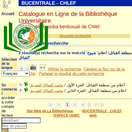
A-
A
BUCENTRALE - CHLEF
A+
Catalogue en Ligne de la Bibliothèque
Accueil
Universitaire
Université Hassiba benbouali de Chlef.
Nouvelle recherche
Résultat de la recherche
2 résultat(s) recherche sur le mot-clé 'منطقة القبائل؛ اعلام؛ شيوخ
القبائل'
Sélection
de la
langue
Affiner la recherche
Générer le flux rss de la
recherche
Partager le résultat de cette recherche
محمد الصالح الصديق
/
أعلام من منطقة القبائل: الجزء الأول
Se
connecte
محمد الصالح الصديق
/
اعلام من منطقة القبائل: الجزء الثاني
r
accéder
à votre
1
(1 - 2 / 2)
compte
de
Site Web de La Bibliothéque
BUCENTRALE - CHLEF
lecteur
DSPACE UHBC
pmb