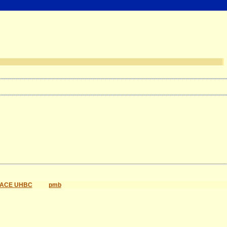
ACE UHBC
pmb