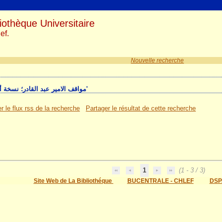
iothèque Universitaire
ef.
Nouvelle recherche
3 résultat(s) recherche sur le mot-clé 'مواقف الامير عبد القادر؛ نسخة أصلية'
r le flux rss de la recherche
Partager le résultat de cette recherche
1
(1 - 3 / 3)
Site Web de La Bibliothéque
BUCENTRALE - CHLEF
DSP