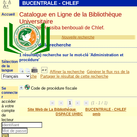
A-
A
BUCENTRALE - CHLEF
A+
Catalogue en Ligne de la Bibliothèque
Accueil
Universitaire
Université Hassiba benbouali de Chlef.
Nouvelle recherche
Résultat de la recherche
1 résultat(s) recherche sur le mot-clé 'Administration et
procédure'
Sélection
de la
langue
Affiner la recherche
Générer le flux rss de la
recherche
Partager le résultat de cette recherche
Code de procédure fiscale
Se
connecte
r
accéder
1
(1 - 1 / 1)
à votre
Site Web de La Bibliothéque
BUCENTRALE - CHLEF
compte
DSPACE UHBC
pmb
de
lecteur