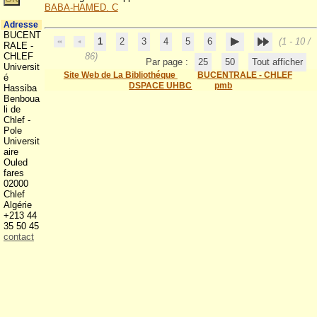
BABA-HAMED. C
Adresse
BUCENT
1
2
3
4
5
6
(1 - 10 /
RALE -
CHLEF
86)
Par page :
25
50
Tout afficher
Universit
Site Web de La Bibliothéque
BUCENTRALE - CHLEF
é
DSPACE UHBC
pmb
Hassiba
Benboua
li de
Chlef -
Pole
Universit
aire
Ouled
fares
02000
Chlef
Algérie
+213 44
35 50 45
contact