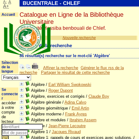
A-
A
BUCENTRALE - CHLEF
A+
Catalogue en Ligne de la Bibliothèque
Accueil
Universitaire
Université Hassiba benbouali de Chlef.
Nouvelle recherche
Résultat de la recherche
86 résultat(s) recherche sur le mot-clé 'Algèbre'
Sélection
de la
Affiner la recherche
Générer le flux rss de la
langue
recherche
Partager le résultat de cette recherche
Algèbre
/
Earl William Swokowski
Se
Algèbre
/
Roger Dupont
connecte
Algèbre, exercices et corrigés
/
Claude Boy
r
Algèbre générale
/
Adina Calvo
accéder
à votre
Algèbre géométrique
/
Emil Artin
compte
Algèbre moderne
/
Frank Ayres
de
Algèbre et modules
/
Ibrahim Assem
lecteur
Algèbre
/
Jean-Pierre Lecoutre
Algébre 1
/
Jacques Rivaud
Algèbre 1: rappels de cours et exercices avec solutions.
/