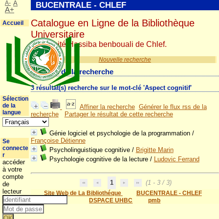
A-
A
BUCENTRALE - CHLEF
A+
Catalogue en Ligne de la Bibliothèque
Accueil
Universitaire
Université Hassiba benbouali de Chlef.
Nouvelle recherche
Résultat de la recherche
3 résultat(s) recherche sur le mot-clé 'Aspect cognitif'
Sélection
de la
Affiner la recherche
Générer le flux rss de la
langue
recherche
Partager le résultat de cette recherche
Génie logiciel et psychologie de la programmation
/
Françoise Détienne
Se
connecte
Psycholinguistique cognitive
/
Brigitte Marin
r
Psychologie cognitive de la lecture
/
Ludovic Ferrand
accéder
à votre
compte
1
(1 - 3 / 3)
de
lecteur
Site Web de La Bibliothéque
BUCENTRALE - CHLEF
DSPACE UHBC
pmb