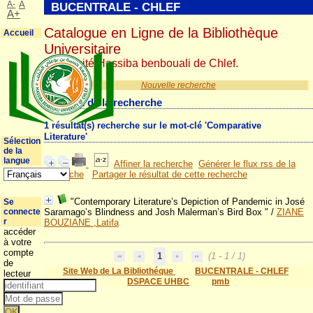
A-
A
BUCENTRALE - CHLEF
A+
Catalogue en Ligne de la Bibliothèque
Accueil
Universitaire
Université Hassiba benbouali de Chlef.
Nouvelle recherche
Résultat de la recherche
1 résultat(s) recherche sur le mot-clé 'Comparative
Literature'
Sélection
de la
langue
Affiner la recherche
Générer le flux rss de la
recherche
Partager le résultat de cette recherche
"Contemporary Literature’s Depiction of Pandemic in José
Se
connecte
Saramago’s Blindness and Josh Malerman’s Bird Box "
/
ZIANE
r
BOUZIANE ,Latifa
accéder
à votre
compte
1
(1 - 1 / 1)
de
Site Web de La Bibliothéque
BUCENTRALE - CHLEF
lecteur
DSPACE UHBC
pmb