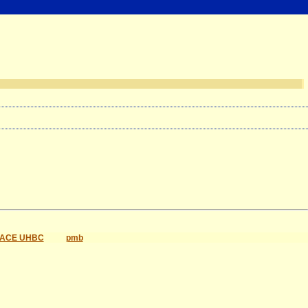
ACE UHBC
pmb