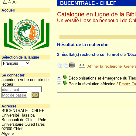
A-
A
A+
BUCENTRALE - CHLEF
Accueil
Catalogue en Ligne de la Bibl
Université Hassiba benbouali de Chl
Résultat de la recherche
2 résultat(s) recherche sur le mot-clé 'Déc
Sélection de la langue
Affiner la recherche
Génére
Se connecter
Décolonisations et émergence du Tie
accéder à votre compte de
Pour la révolution africaine
/
Frantz F
lecteur
Adresse
BUCENTRALE - CHLEF
Université Hassiba
Benbouali de Chlef - Pole
Universitaire Ouled fares
02000 Chlef
Algérie