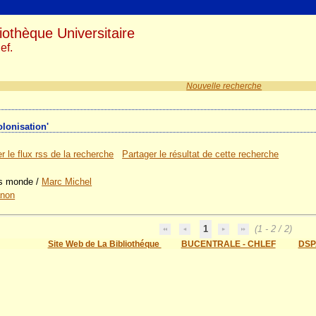
iothèque Universitaire
ef.
Nouvelle recherche
olonisation'
r le flux rss de la recherche
Partager le résultat de cette recherche
rs monde
/
Marc Michel
anon
1
(1 - 2 / 2)
Site Web de La Bibliothéque
BUCENTRALE - CHLEF
DSP