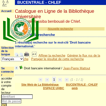
A-
A
BUCENTRALE - CHLEF
A+
Catalogue en Ligne de la Bibliothèque
Accueil
Universitaire
Université Hassiba benbouali de Chlef.
Nouvelle recherche
Résultat de la recherche
1 résultat(s) recherche sur le mot-clé 'Droit bancaire
international.'
Sélection
de la
langue
Affiner la recherche
Générer le flux rss de la
recherche
Partager le résultat de cette recherche
Droit bancaire international
/
Jean-Pierre Mattout
Se
connecte
r
accéder
1
(1 - 1 / 1)
à votre
Site Web de La Bibliothéque
BUCENTRALE - CHLEF
compte
DSPACE UHBC
pmb
de
lecteur