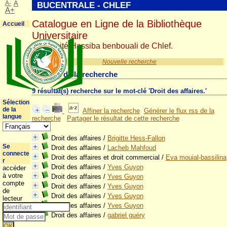
A-
A
BUCENTRALE - CHLEF
A+
Catalogue en Ligne de la Bibliothèque
Accueil
Universitaire
Université Hassiba benbouali de Chlef.
Nouvelle recherche
Résultat de la recherche
9 résultat(s) recherche sur le mot-clé 'Droit des affaires.'
Sélection
de la
Affiner la recherche
Générer le flux rss de la
langue
recherche
Partager le résultat de cette recherche
Droit des affaires
/
Brigitte Hess-Fallon
Se
Droit des affaires
/
Lacheb Mahfoud
connecte
Droit des affaires et droit commercial
/
Eva mouial-bassilina
r
Droit des affaires
/
Yves Guyon
accéder
à votre
Droit des affaires
/
Yves Guyon
compte
Droit des affaires
/
Yves Guyon
de
Droit des affaires
/
Yves Guyon
lecteur
Droit des affaires
/
Yves Guyon
Droit des affaires
/
gabriel guéry