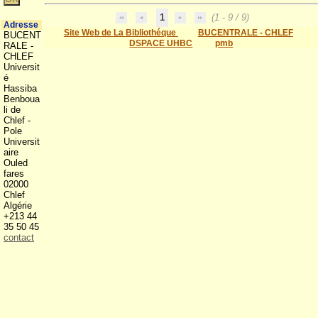
1
(1 - 9 / 9)
Adresse
Site Web de La Bibliothéque
BUCENTRALE - CHLEF
BUCENT
DSPACE UHBC
pmb
RALE -
CHLEF
Universit
é
Hassiba
Benboua
li de
Chlef -
Pole
Universit
aire
Ouled
fares
02000
Chlef
Algérie
+213 44
35 50 45
contact