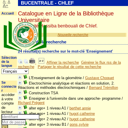
A-
A
BUCENTRALE - CHLEF
A+
Catalogue en Ligne de la Bibliothèque
Accueil
Universitaire
Université Hassiba benbouali de Chlef.
Nouvelle recherche
Résultat de la recherche
24 résultat(s) recherche sur le mot-clé 'Enseignement'
Sélection
de la
Affiner la recherche
Générer le flux rss de la
langue
recherche
Partager le résultat de cette recherche
L'Enseignement de la géométrie
/
Gustave Choquet
Se
Electrochimie analytique et réactions en solution, 2.
connecte
Réactions et méthodes électrochimiques
/
Bernard Trémillon
r
Construction TSA
accéder
Enseigner à l'universite dans une approche- programme
/
à votre
Richard Prégent
compte
de
alter ego+ 1 niveau A1
/
berthet,annie
lecteur
alter ego+ 1 niveau A1
/
hugot,catherine
alter ego+ 2 niveau A2
/
hugot,catherine
alter ego+ 3 niveau B1
/
pons,sylvie