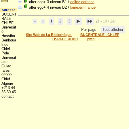
alter ego+ 3 niveau B1
/
dollez,cathrine
alter ego+ 4 niveau B2
/
lainé,emmanuel
Adresse
BUCENT
RALE -
1
2
3
(1 - 10 / 24)
CHLEF
Universit
Par page :
Tout afficher
é
Site Web de La Bibliothéque
BUCENTRALE - CHLEF
Hassiba
DSPACE UHBC
pmb
Benboua
li de
Chlef -
Pole
Universit
aire
Ouled
fares
02000
Chlef
Algérie
+213 44
35 50 45
contact