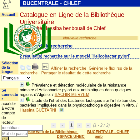
A-
A
BUCENTRALE - CHLEF
A+
Catalogue en Ligne de la Bibliothèque
Accueil
Universitaire
Université Hassiba benbouali de Chlef.
Nouvelle recherche
Résultat de la recherche
2 résultat(s) recherche sur le mot-clé 'Helicobacter pylori'
Sélection
de la
Affiner la recherche
Générer le flux rss de la
langue
recherche
Partager le résultat de cette recherche
Prévalence et détection moléculaire de la résistance
primaire d’Helicobacter pylori aux antibiotiques dans quelques
Se
régions d’Algérie.
/
BACHIR MERYEM
connecte
r
Etude de l’effet des bactéries lactiques sur l’inhibition des
accéder
bactéries impliquées dans la physiopathologie digestive in vitro.
/
à votre
Hassina GUETARNI
compte
de
lecteur
1
(1 - 2 / 2)
Site Web de La Bibliothéque
BUCENTRALE - CHLEF
DSPACE UHBC
pmb