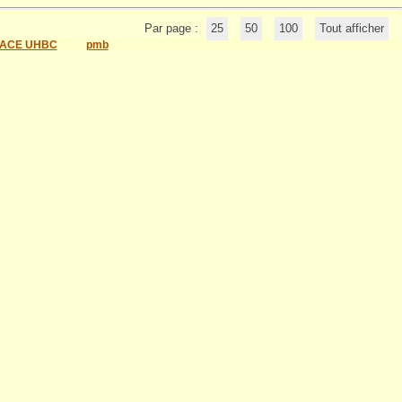
Par page :
25
50
100
Tout afficher
ACE UHBC
pmb