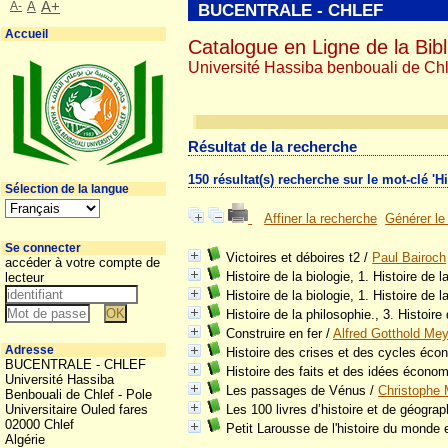
A-
A
A+
BUCENTRALE - CHLEF
Accueil
Catalogue en Ligne de la Bibl
Université Hassiba benbouali de Chl
Résultat de la recherche
150 résultat(s) recherche sur le mot-clé 'Hi
Sélection de la langue
Affiner la recherche
Générer le
Se connecter
Victoires et déboires t2
/
Paul Bairoch
accéder à votre compte de
Histoire de la biologie, 1. Histoire de l
lecteur
Histoire de la biologie, 1. Histoire de l
Histoire de la philosophie., 3. Histoire
Construire en fer
/
Alfred Gotthold Me
Adresse
Histoire des crises et des cycles éc
BUCENTRALE - CHLEF
Histoire des faits et des idées écono
Université Hassiba
Les passages de Vénus
/
Christophe 
Benbouali de Chlef - Pole
Universitaire Ouled fares
Les 100 livres d’histoire et de géograp
02000 Chlef
Petit Larousse de l'histoire du monde
Algérie