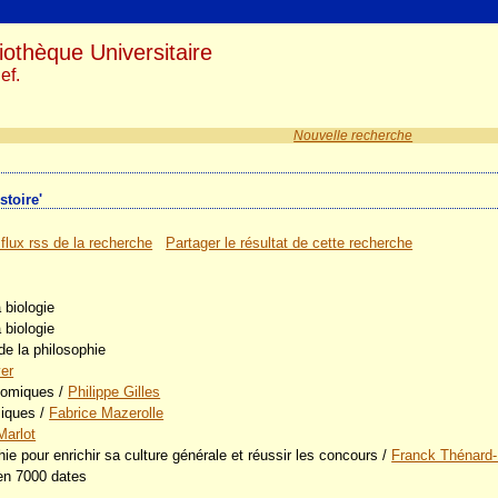
iothèque Universitaire
ef.
Nouvelle recherche
stoire'
 flux rss de la recherche
Partager le résultat de cette recherche
a biologie
a biologie
 de la philosophie
yer
onomiques
/
Philippe Gilles
miques
/
Fabrice Mazerolle
Marlot
hie pour enrichir sa culture générale et réussir les concours
/
Franck Thénard-
 en 7000 dates