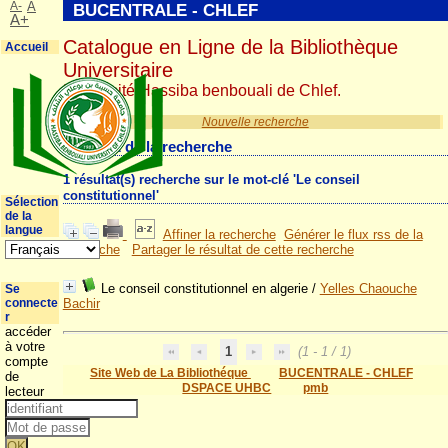
A-
A
BUCENTRALE - CHLEF
A+
Catalogue en Ligne de la Bibliothèque
Accueil
Universitaire
Université Hassiba benbouali de Chlef.
Nouvelle recherche
Résultat de la recherche
1 résultat(s) recherche sur le mot-clé 'Le conseil
constitutionnel'
Sélection
de la
langue
Affiner la recherche
Générer le flux rss de la
recherche
Partager le résultat de cette recherche
Le conseil constitutionnel en algerie
/
Yelles Chaouche
Se
connecte
Bachir
r
accéder
à votre
1
(1 - 1 / 1)
compte
Site Web de La Bibliothéque
BUCENTRALE - CHLEF
de
DSPACE UHBC
pmb
lecteur