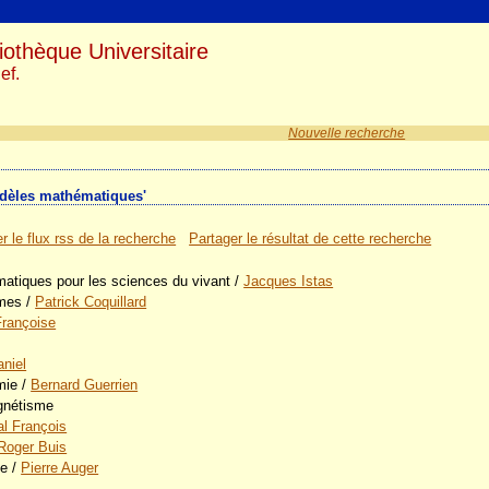
iothèque Universitaire
ef.
Nouvelle recherche
Modèles mathématiques'
r le flux rss de la recherche
Partager le résultat de cette recherche
matiques pour les sciences du vivant
/
Jacques Istas
èmes
/
Patrick Coquillard
Françoise
aniel
mie
/
Bernard Guerrien
gnétisme
l François
Roger Buis
ie
/
Pierre Auger