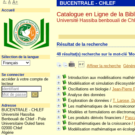
A-
A
A+
BUCENTRALE - CHLEF
Accueil
Catalogue en Ligne de la Bibl
Université Hassiba benbouali de Chl
Résultat de la recherche
48 résultat(s) recherche sur le mot-clé '
Sélection de la langue
Affiner la recherche
Génére
Se connecter
Introduction aux modélisations mathé
accéder à votre compte de
Modélisation et simulation d'écosyst
lecteur
Oscillations en biologie
/
Jean-Pierre 
Analyse des données
Exploration de données
/
T. Larose, D
Adresse
Les mathématiques de la microécono
BUCENTRALE - CHLEF
Modèles et formulations en électroma
Université Hassiba
Les produits dérivés financiers
/
Pasca
Benbouali de Chlef - Pole
Universitaire Ouled fares
Biomathématiques de la croissance
/
02000 Chlef
Modélisation mathématique en écolog
Algérie