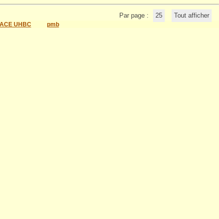
Par page :
25
Tout afficher
ACE UHBC
pmb