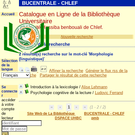
A-
A
BUCENTRALE - CHLEF
A+
Catalogue en Ligne de la Bibliothèque
Accueil
Universitaire
Université Hassiba benbouali de Chlef.
Nouvelle recherche
Résultat de la recherche
2 résultat(s) recherche sur le mot-clé 'Morphologie
(linguistique)'
Sélection
de la
langue
Affiner la recherche
Générer le flux rss de la
recherche
Partager le résultat de cette recherche
Introduction à la lexicologie
/
Alise Lehmann
Se
connecte
Psychologie cognitive de la lecture
/
Ludovic Ferrand
r
accéder
à votre
1
(1 - 2 / 2)
compte
de
Site Web de La Bibliothéque
BUCENTRALE - CHLEF
lecteur
DSPACE UHBC
pmb