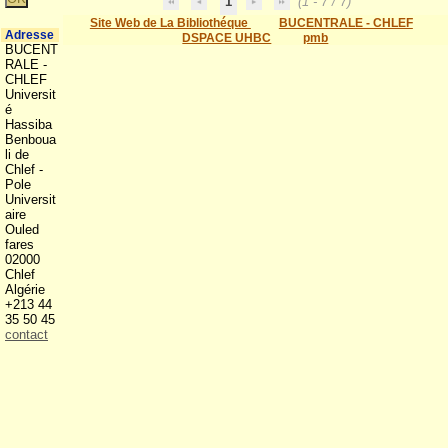
1
(1 - 7 / 7)
Site Web de La Bibliothéque
BUCENTRALE - CHLEF
Adresse
DSPACE UHBC
pmb
BUCENT
RALE -
CHLEF
Universit
é
Hassiba
Benboua
li de
Chlef -
Pole
Universit
aire
Ouled
fares
02000
Chlef
Algérie
+213 44
35 50 45
contact