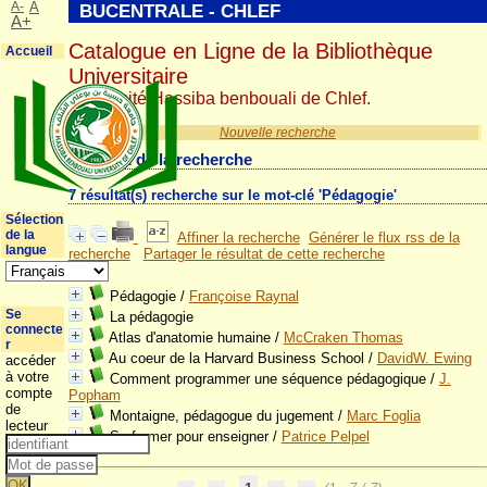
A-
A
BUCENTRALE - CHLEF
A+
Catalogue en Ligne de la Bibliothèque
Accueil
Universitaire
Université Hassiba benbouali de Chlef.
Nouvelle recherche
Résultat de la recherche
7 résultat(s) recherche sur le mot-clé 'Pédagogie'
Sélection
de la
Affiner la recherche
Générer le flux rss de la
langue
recherche
Partager le résultat de cette recherche
Pédagogie
/
Françoise Raynal
Se
La pédagogie
connecte
Atlas d'anatomie humaine
/
McCraken Thomas
r
Au coeur de la Harvard Business School
/
DavidW. Ewing
accéder
à votre
Comment programmer une séquence pédagogique
/
J.
compte
Popham
de
Montaigne, pédagogue du jugement
/
Marc Foglia
lecteur
Se former pour enseigner
/
Patrice Pelpel