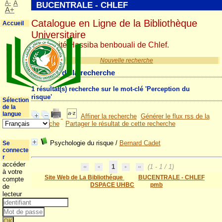
A-
A
BUCENTRALE - CHLEF
A+
Catalogue en Ligne de la Bibliothèque
Accueil
Universitaire
Université Hassiba benbouali de Chlef.
Nouvelle recherche
Résultat de la recherche
1 résultat(s) recherche sur le mot-clé 'Perception du
risque'
Sélection
de la
langue
Affiner la recherche
Générer le flux rss de la
recherche
Partager le résultat de cette recherche
Psychologie du risque
/
Bernard Cadet
Se
connecte
r
accéder
1
(1 - 1 / 1)
à votre
Site Web de La Bibliothéque
BUCENTRALE - CHLEF
compte
DSPACE UHBC
pmb
de
lecteur